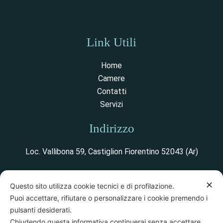
Link Utili
Home
Camere
Contatti
Servizi
Indirizzo
Loc. Vallibona 59, Castiglion Fiorentino 52043 (Ar)
✕
Questo sito utilizza cookie tecnici e di profilazione.
Vedi mappa
Puoi accettare, rifiutare o personalizzare i cookie premendo i
pulsanti desiderati.
Chiudendo questa informativa continuerai senza accettare.