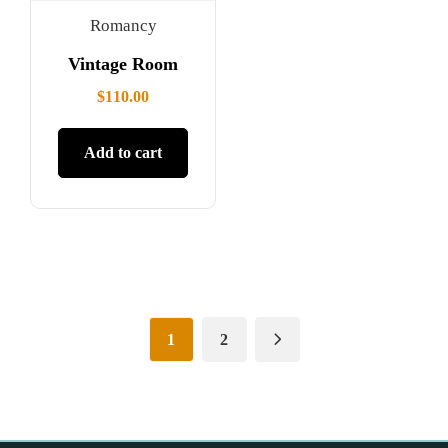
Romancy
Vintage Room
$
110.00
Add to cart
1
2